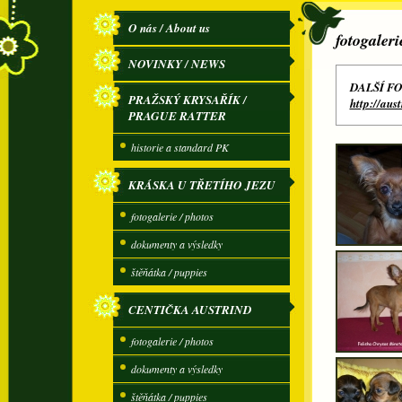
O nás / About us
fotogaleri
NOVINKY / NEWS
DALŠÍ F
PRAŽSKÝ KRYSAŘÍK /
http://a
PRAGUE RATTER
historie a standard PK
KRÁSKA U TŘETÍHO JEZU
fotogalerie / photos
dokumenty a výsledky
štěňátka / puppies
CENTIČKA AUSTRIND
fotogalerie / photos
dokumenty a výsledky
štěňátka / puppies