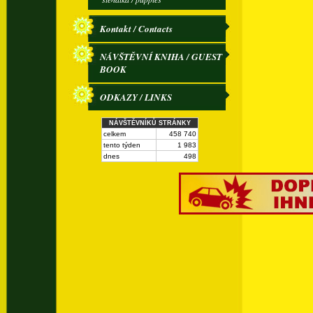
Kontakt / Contacts
NÁVŠTĚVNÍ KNIHA / GUEST
BOOK
ODKAZY / LINKS
NÁVŠTĚVNÍKŮ STRÁNKY
celkem
458 740
tento týden
1 983
dnes
498