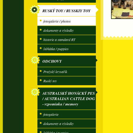
RUSKÝ TOY / RUSSKIY TOY
fotogalerie / photos
dokumenty a výsledky
historie a standard RT
štěňátka / puppies
ODCHOVY
Pražský krysařík
Ruský toy
AUSTRALSKÝ HONÁCKÝ PES
/ AUSTRALIAN CATTLE DOG
- vzpomínka / memory
fotogalerie
dokumenty a výsledky
štěňátka / puppies