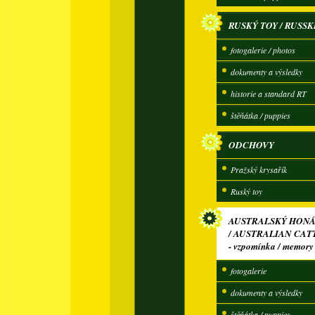
RUSKÝ TOY / RUSSK
fotogalerie / photos
dokumenty a výsledky
historie a standard RT
štěňátka / puppies
ODCHOVY
Pražský krysařík
Ruský toy
AUSTRALSKÝ HONÁ
/ AUSTRALIAN CAT
- vzpomínka / memory
fotogalerie
dokumenty a výsledky
štěňátka / puppies