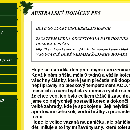
AUSTRALSKÝ HONÁCKÝ PES
HOPE GO LUCKY CINDERELLA'S RANCH
 /
ZAČÁTKEM LEDNA ODCESTOVALA NAŠE HOPINKA
DOMOVA U ŘÍČAN .
http://kynologicky-servis.cz/Australsky-honacky-pe s.html
V SOUČASNÉ DOBĚ NEMÁME ŽÁDNÉHO HONÁKA
O JEZU
Hope se narodila den před mými narozeninam
Když k nám přišla, měla 9 týdnů a vážila kolem
všechny články, které jsem přečetla mě doo
nepřipravily na bleskový temperament ACD. 
měsících s námi bydlela v domě a rychle se nau
že chce ven, jen bylo celkem těžké ji zase do
ND
jsme co nejrychleji postavili kotec a dokončil
velké zahrady, kde je spokojená. Její největší
aportování čehokoli, vodní hrátky a pronásl
plotu.
Hope je velice vázaná na paničku, ale páníčk
děti miluje a to i ty mrňavé tyrany, které tole