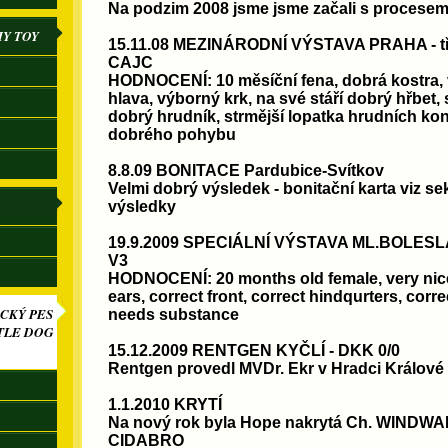
Na podzim 2008 jsme jsme začali s procese
IY TOY
15.11.08 MEZINÁRODNÍ VÝSTAVA PRAHA - tří
CAJC
HODNOCENÍ: 10 měsíční fena, dobrá kostra, 
hlava, výborný krk, na své stáří dobrý hřbet,
dobrý hrudník, strmější lopatka hrudních konč
dobrého pohybu
8.8.09 BONITACE Pardubice-Svítkov
Velmi dobrý výsledek - bonitační karta viz 
výsledky
19.9.2009 SPECIÁLNÍ VÝSTAVA ML.BOLESLAV 
V3
HODNOCENÍ: 20 months old female, very nice
ears, correct front, correct hindqurters, cor
CKÝ PES
needs substance
TLE DOG
15.12.2009 RENTGEN KYČLÍ - DKK 0/0
Rentgen provedl MVDr. Ekr v Hradci Králové
1.1.2010 KRYTÍ
Na nový rok byla Hope nakrytá Ch. WINDW
CIDABRO