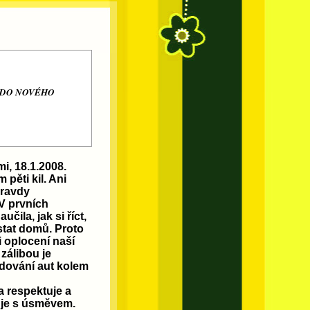
 DO NOVÉHO
i, 18.1.2008.
 pěti kil. Ani
pravdy
V prvních
čila, jak si říct,
stat domů. Proto
i oplocení naší
 zálibou je
edování aut kolem
a respektuje a
ruje s úsměvem.