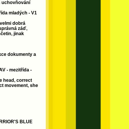
m uchovňování
da mladých - V1
velmi dobrá
 správná záď,
etin, jinak
sekce dokumenty a
- mezitřída -
 head, correct
rect movement, she
ARRIOR'S BLUE