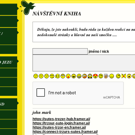
NÁVŠTĚVNÍ KNIHA
Děkuju, že jste nakoukli, budu ráda za každou reakci na na
 /
nedokonalé stránky a hlavně na naši smečku .....
jméno / nick
O JEZU
ND
john mark
https://sutes-trezer-hub.framer.ai/
https://trzour-sute-login.framer.ai/
https://sutes-trzor-en.framer.ai/
https://connect-trzurs-sutes.framer.ai/