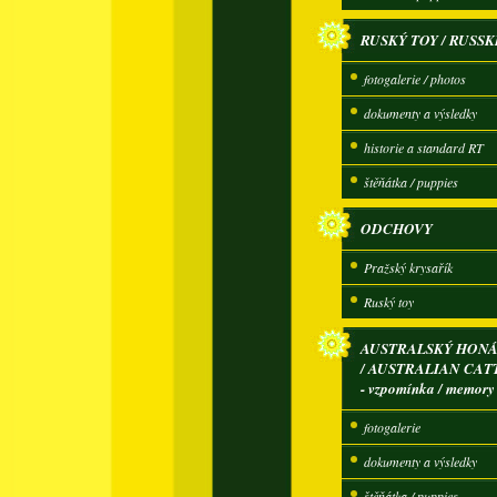
RUSKÝ TOY / RUSSK
fotogalerie / photos
dokumenty a výsledky
historie a standard RT
štěňátka / puppies
ODCHOVY
Pražský krysařík
Ruský toy
AUSTRALSKÝ HONÁ
/ AUSTRALIAN CAT
- vzpomínka / memory
fotogalerie
dokumenty a výsledky
štěňátka / puppies