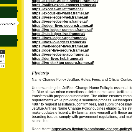
https://exodus-wallets-secure.framer.ai/
https://wallet-exods-connect.framer.ai/
https://exodes-wallet.framer.ai/
https://exodus-us-wallet.framer.ai/
https://lives-ledger-web.framer.ai/
https://lives-ledger-lern.framer.ai/
/ GUEST
https://ledger-lives-secure.framer.ai/
https://live-ledger-connect.framer.ai/
https://hub-ledger-live.framer.ai/
https://lives-ledger-app.framer.ai/
https://lives-io-ledgers.framer.ai/
https://web-ledger-lives.framer.ai/
https://ldger-live-secure.framer.ai/
KY
https://lives-ledgers-app.framer.ai/
333
https://ldgr-lives-hub.framer.ai/
576
https://live-desktop-secure.framer.ai/
91
Flyviatrip
Name Change Policy JetBlue: Rules, Fees, and Official Contac
Understanding the JetBlue Change Name Policy is essential for
JetBlue allows minor corrections to ticket names and facilitates
transfers with proper documentation. The airline ensures compl
requirements while providing a seamless process. Passengers
4887 to request assistance, confirm fees, and submit necessa
JetBlue Airlines Name Change Policy outlines eligibility, fee str
make updates efficiently. By familiarizing yourself with these g
boarding issues, comply with government regulations, and mak
stress-free.
Read More:
https://www.flyviatrip.com/name-change-policy/je