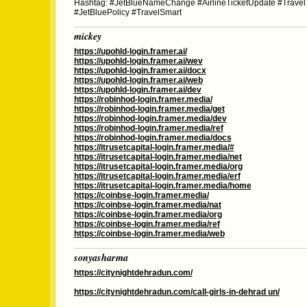
Hashtag: #JetBlueNameChange #AirlineTicketUpdate #Travel
#JetBluePolicy #TravelSmart
mickey
https://upohld-login.framer.ai/
https://upohld-login.framer.ai/wev
https://upohld-login.framer.ai/docx
https://upohld-login.framer.ai/web
https://upohld-login.framer.ai/dev
https://robinhod-login.framer.media/
https://robinhod-login.framer.media/get
https://robinhod-login.framer.media/dev
https://robinhod-login.framer.media/ref
https://robinhod-login.framer.media/docs
https://itrusetcapital-login.framer.media/#
https://itrusetcapital-login.framer.media/net
https://itrusetcapital-login.framer.media/org
https://itrusetcapital-login.framer.media/erf
https://itrusetcapital-login.framer.media/home
https://coinbse-login.framer.media/
https://coinbse-login.framer.media/nat
https://coinbse-login.framer.media/org
https://coinbse-login.framer.media/ref
https://coinbse-login.framer.media/web
sonyasharma
https://citynightdehradun.com/
https://citynightdehradun.com/call-girls-in-dehrad un/