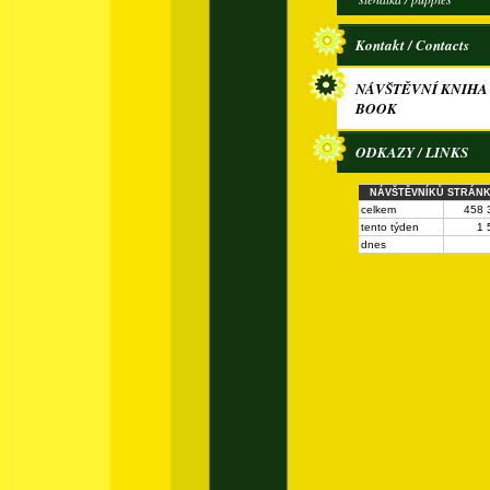
Kontakt / Contacts
NÁVŠTĚVNÍ KNIHA 
BOOK
ODKAZY / LINKS
NÁVŠTĚVNÍKŮ STRÁN
celkem
458 
tento týden
1 
dnes