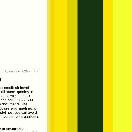
8. prosince 2025 v 17:56
t
 smooth air travel.
 full name updates or
iance with legal ID
 can call +1-877-593-
ry documents. The
ucture, and timelines to
uidelines, you can avoid
e your travel experience
tb lue-airline/