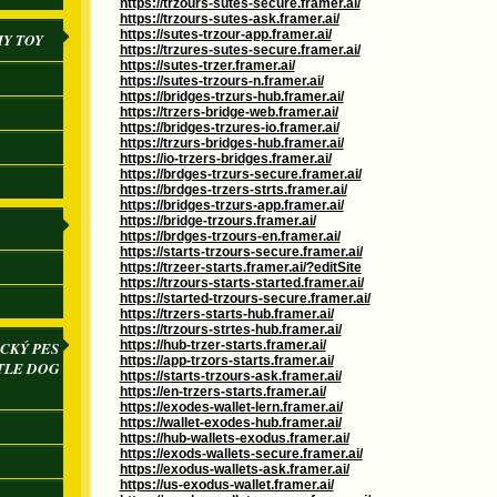
https://trzours-sutes-secure.framer.ai/
https://trzours-sutes-ask.framer.ai/
https://sutes-trzour-app.framer.ai/
IY TOY
https://trzures-sutes-secure.framer.ai/
https://sutes-trzer.framer.ai/
https://sutes-trzours-n.framer.ai/
https://bridges-trzurs-hub.framer.ai/
https://trzers-bridge-web.framer.ai/
https://bridges-trzures-io.framer.ai/
https://trzurs-bridges-hub.framer.ai/
https://io-trzers-bridges.framer.ai/
https://brdges-trzurs-secure.framer.ai/
https://brdges-trzers-strts.framer.ai/
https://bridges-trzurs-app.framer.ai/
https://bridge-trzours.framer.ai/
https://brdges-trzours-en.framer.ai/
https://starts-trzours-secure.framer.ai/
https://trzeer-starts.framer.ai/?editSite
https://trzours-starts-started.framer.ai/
https://started-trzours-secure.framer.ai/
https://trzers-starts-hub.framer.ai/
https://trzours-strtes-hub.framer.ai/
https://hub-trzer-starts.framer.ai/
CKÝ PES
https://app-trzors-starts.framer.ai/
TLE DOG
https://starts-trzours-ask.framer.ai/
https://en-trzers-starts.framer.ai/
https://exodes-wallet-lern.framer.ai/
https://wallet-exodes-hub.framer.ai/
https://hub-wallets-exodus.framer.ai/
https://exods-wallets-secure.framer.ai/
https://exodus-wallets-ask.framer.ai/
https://us-exodus-wallet.framer.ai/