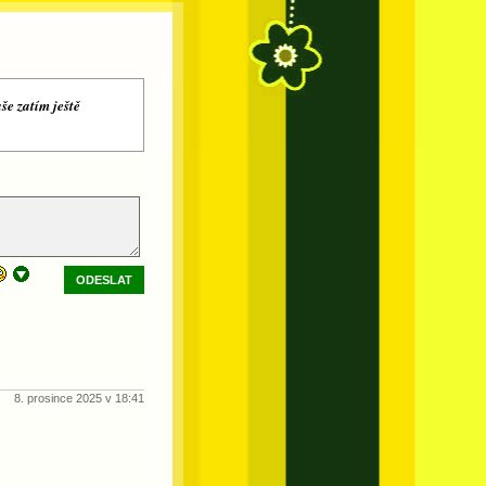
še zatím ještě
ODESLAT
8. prosince 2025 v 18:41