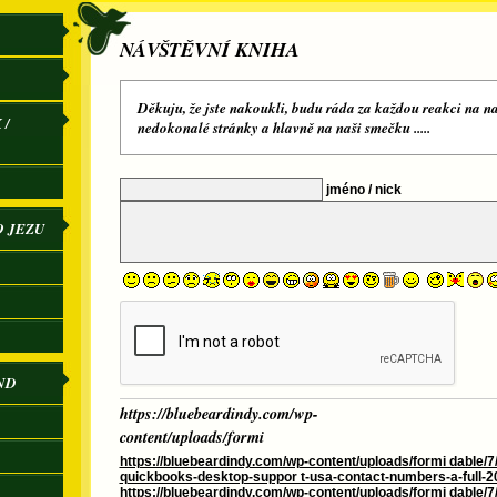
NÁVŠTĚVNÍ KNIHA
Děkuju, že jste nakoukli, budu ráda za každou reakci na na
 /
nedokonalé stránky a hlavně na naši smečku .....
jméno / nick
O JEZU
ND
https://bluebeardindy.com/wp-
content/uploads/formi
https://bluebeardindy.com/wp-content/uploads/formi dable/7/
quickbooks-desktop-suppor t-usa-contact-numbers-a-full-2
https://bluebeardindy.com/wp-content/uploads/formi dable/7/