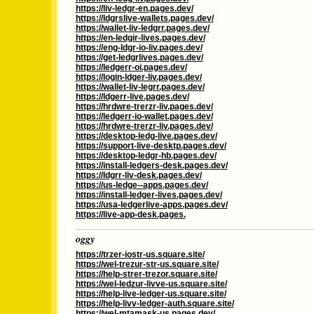
https://liv-ledgr-en.pages.dev/
https://ldgrslive-wallets.pages.dev/
https://wallet-liv-ledgrr.pages.dev/
https://en-ledgir-lives.pages.dev/
https://eng-ldgr-io-liv.pages.dev/
https://get-ledgrlives.pages.dev/
https://ledgerr-oi.pages.dev/
https://login-ldger-liv.pages.dev/
https://wallet-liv-legrr.pages.dev/
https://ldgerr-live.pages.dev/
https://hrdwre-trerzr-liv.pages.dev/
https://ledgerr-io-wallet.pages.dev/
https://hrdwre-trerzr-liv.pages.dev/
https://desktop-ledg-live.pages.dev/
https://support-live-desktp.pages.dev/
https://desktop-ledgr-hb.pages.dev/
https://install-ledgers-desk.pages.dev/
https://ldgrr-liv-desk.pages.dev/
https://us-ledge--apps.pages.dev/
https://install-ledger-lives.pages.dev/
https://usa-ledgerlive-apps.pages.dev/
https://live-app-desk.pages.
oggy
https://trzer-iostr-us.square.site/
https://wel-trezur-str-us.square.site/
https://help-strer-trezor.square.site/
https://wel-ledzur-livve-us.square.site/
https://help-live-ledger-us.square.site/
https://help-livv-ledger-auth.square.site/
https://wel-mtamask-us.pages.dev/