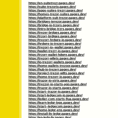
https://en-suitetrezr.pages.dev/
https://suite-trezorio.pages.dev/
https://apps-suites-trezrr.pages.dev/
https://homes-trezor-suites.pages.dev/
https://platform-suit-trezor.pages.dev/
https://bridges-terezor.pages.dev/
https://bridge-io-trzors.pages.dev/
https://intro-bridge-trzrs.pages.dev/
https://trezer-brdges.pages.dev/
https://trzorr-brdiges.pages.dev/
https://trezorr-hrdwre-io.pages.dev/
https://hrdwre-io-trezerr.pages.dev/
https://trezorr-io--wallet.pages.dev/
https://wallet-trezrr-io.pages.dev/
https://trzorr-wallet-hdwre.pages.dev/
https://trezorr-wllets.pages.dev/
https://io-trezorr-wallets.pages.dev/
https://home-wallets-trezoor.pages.dev/
https://hub-io-trezerr.pages.dev/
https://project-trezor-wllts.pages.dev/
https://home-trezorr-io.pages.dev/
https://trazor-io-strts.pages.dev/
https://trezzor-io-starts-ago.pages.dev/
https://trazor-io-starts.pages.dev/
https://start--trazor-io.pages.dev/
https://start-ledgecom-io.pages.dev/
https://ledjer-com-starts-9ua.pages.dev/
https://learn-ledgr-logs.pages.dev/
https://start--ledgecom.pages.dev/
https://home-ledgr-ens.pages.dev/
https://install-liv-ledgr.pages.dev/
https://en-ledg-liv.pages.dev/