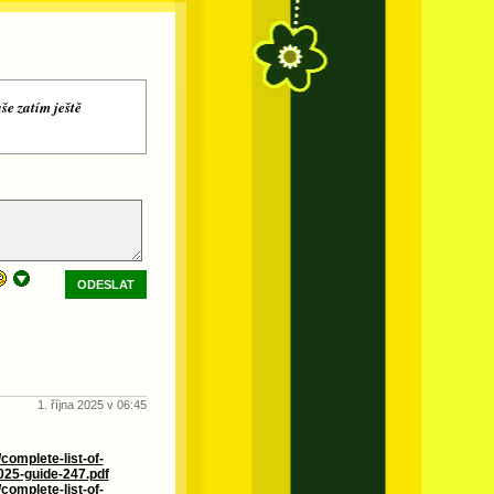
še zatím ještě
ODESLAT
1. října 2025 v 06:45
complete-list-of-
025-guide-247.pdf
complete-list-of-