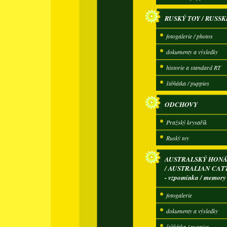
RUSKÝ TOY / RUSSK
fotogalerie / photos
dokumenty a výsledky
historie a standard RT
štěňátka / puppies
ODCHOVY
Pražský krysařík
Ruský toy
AUSTRALSKÝ HONÁ
/ AUSTRALIAN CAT
- vzpomínka / memory
fotogalerie
dokumenty a výsledky
štěňátka / puppies