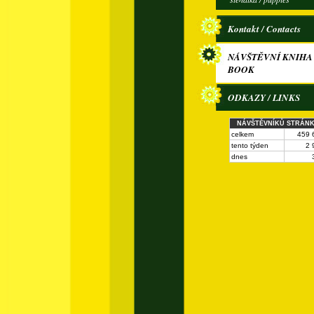
Kontakt / Contacts
NÁVŠTĚVNÍ KNIHA 
BOOK
ODKAZY / LINKS
NÁVŠTĚVNÍKŮ STRÁN
celkem
459 
tento týden
2 
dnes